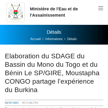
Aller au contenu principal
Ministère de l'Eau et de
l'Assainissement
Détails
Vous êtes ici:
Accueil
Informations
Détails
Elaboration du SDAGE du
Bassin du Mono du Togo et du
Bénin Le SP/GIRE, Moustapha
CONGO partage l’expérience
du Burkina
02/07/2021
ACTUALITES